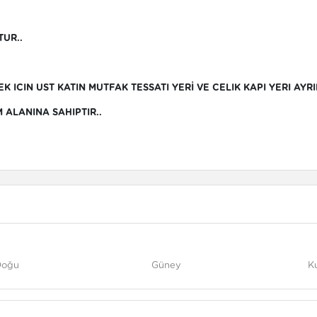
UR..
K ICIN UST KATIN MUTFAK TESSATI YERİ VE CELIK KAPI YERI AYRIL
ALANINA SAHIPTIR..
Doğu
Güney
K