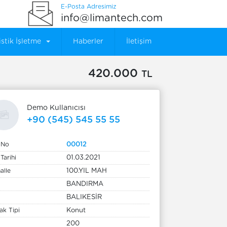
E-Posta Adresimiz
info@limantech.com
istik İşletme
Haberler
İletişim
420.000
TL
Demo Kullanıcısı
+90 (545) 545 55 55
n No
00012
 Tarihi
01.03.2021
alle
100.YIL MAH
BANDIRMA
BALIKESİR
ak Tipi
Konut
200