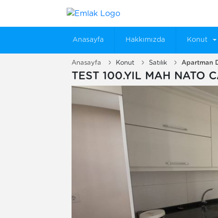
Anasayfa
Hakkımızda
Konut
Anasayfa
Konut
Satılık
Apartman D
TEST 100.YIL MAH NATO C