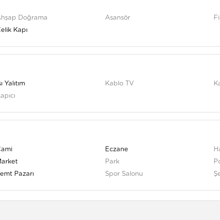
Ahşap Doğrama
Asansör
F
elik Kapı
sı Yalıtım
Kablo TV
K
apıcı
Cami
Eczane
H
arket
Park
Po
emt Pazarı
Spor Salonu
Ş