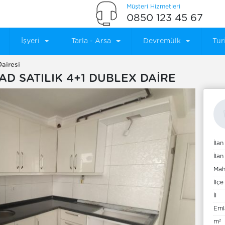
Müşteri Hizmetleri
0850 123 45 67
İşyeri
Tarla - Arsa
Devremülk
Tur
airesi
AD SATILIK 4+1 DUBLEX DAİRE
İla
İlan
Mah
İlçe
İl
Eml
m²