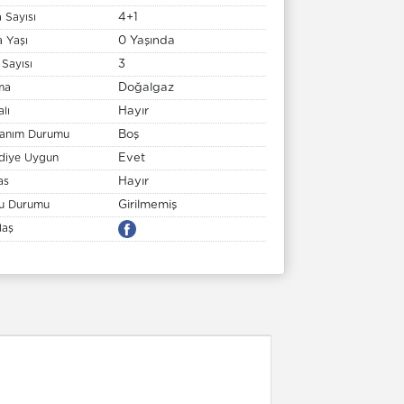
 Sayısı
4+1
a Yaşı
0 Yaşında
 Sayısı
3
tma
Doğalgaz
lı
Hayır
lanım Durumu
Boş
diye Uygun
Evet
as
Hayır
u Durumu
Girilmemiş
laş