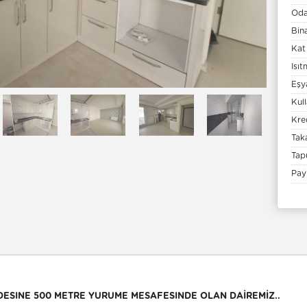
Oda
Bin
Kat
Isı
Eşya
Kul
Kre
Tak
Tap
Pay
DDESINE 500 METRE YURUME MESAFESINDE OLAN DAİREMİZ..