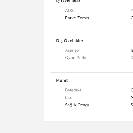
İç Özellikler
ADSL
Parke Zemin
Ç
Dış Özellikler
Asansör
I
Oyun Parkı
K
Muhit
Belediye
Lise
M
Sağlık Ocağı
S