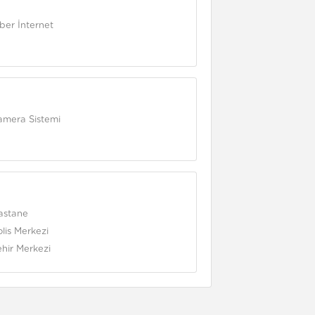
iber İnternet
amera Sistemi
astane
lis Merkezi
ehir Merkezi